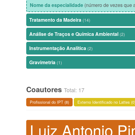
Nome da especialidade
(número de vezes que a
Tratamento da Madeira
(14)
Análise de Traços e Química Ambiental
(2)
Instrumentação Analítica
(2)
Gravimetria
(1)
Coautores
Total: 17
Profissional do IPT (8)
Externo Identificado no Lattes (0
Luiz Antonio Pi