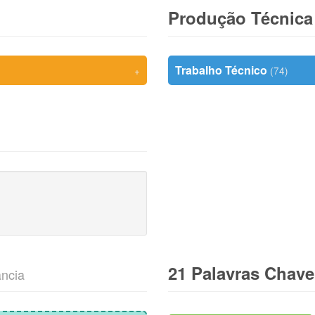
Produção Técnica
Trabalho Técnico
+
(74)
21 Palavras Chav
ância