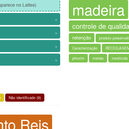
madeira
parece no Lattes)
+
controle de qualid
+
retenção
produto preservat
+
Caracterização
RECICLAGE
phoxim
metais
inseticida
+
)
Não identificado (9)
nto Reis