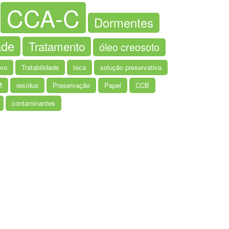
CCA-C
Dormentes
ade
Tratamento
óleo creosoto
ivo
Tratabilidade
teca
solução preservativa
M
resíduo
Preservação
Papel
CCB
contaminantes