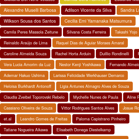
Alexandre Muselli Barbosa
Adilson Vicente da Silva
Sandra L
Wilkson Sousa dos Santos
Cecilia Emi Yamanaka Matsumura
Camila Peres Massola Zeitune
Silvana Costa Ferreira
Takashi Yojo
Reinaldo Araújo de Lima
Raquel Dias de Aguiar Moraes Amaral
Caroline Almeida Souza
Rachel Horta Arduin
Duillio Rondinelli
Vera Lucia Amorim da Luz
Nestor Kenji Yoshikawa
Fernando Almei
Ademar Hakuo Ushima
Larissa Felicidade Werkhauser Demarco
Heloisa Burkhardt Antonoff
Ligia Antunes Almagro Alves de Souza
Claudia Zveibel Toporovski Rebelo
Mychelle Nunes de Paula
Aline 
Cassiano Oliveira de Souza
Vittor Rodrigues Santos Alves
Josue Ro
et.al
Leandro Gomes de Freitas
Paloma Capistrano Pinheiro
Tatiane Nogueira Aikawa
Elisabeth Donega Diestelkamp