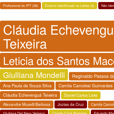
Profissional do IPT (38)
Externo Identificado no Lattes (4)
Não iden
Cláudia Echeveng
Teixeira
Leticia dos Santos Ma
Giulliana Mondelli
Reginaldo Passos d
Ana Paula de Souza Silva
Camila Camolesi Guimarães
Cláudia Echevenguá Teixeira
Daniel Carlos Leite
Alexandre Muselli Barbosa
Jozias da Cruz
Camila Camol
Giuliana Del Nero Velasco
Camila Corá Ramires
Eduardo Maz