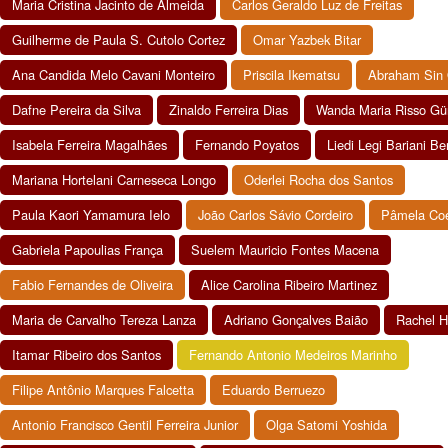
Maria Cristina Jacinto de Almeida
Carlos Geraldo Luz de Freitas
Guilherme de Paula S. Cutolo Cortez
Omar Yazbek Bitar
Ana Candida Melo Cavani Monteiro
Priscila Ikematsu
Abraham Sin 
Dafne Pereira da Silva
Zinaldo Ferreira Dias
Wanda Maria Risso Gü
Isabela Ferreira Magalhães
Fernando Poyatos
Liedi Legi Bariani Be
Mariana Hortelani Carneseca Longo
Oderlei Rocha dos Santos
Paula Kaori Yamamura Ielo
João Carlos Sávio Cordeiro
Pâmela Co
Gabriela Papoulias França
Suelem Mauricio Fontes Macena
Fabio Fernandes de Oliveira
Alice Carolina Ribeiro Martinez
Maria de Carvalho Tereza Lanza
Adriano Gonçalves Baião
Rachel H
Itamar Ribeiro dos Santos
Fernando Antonio Medeiros Marinho
Filipe Antônio Marques Falcetta
Eduardo Berruezo
Antonio Francisco Gentil Ferreira Junior
Olga Satomi Yoshida