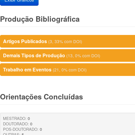
Produção Bibliográfica
Artigos Publicados
(3, 33% com DOI)
Demais Tipos de Produção
(13, 0% com DOI)
Trabalho em Eventos
(21, 0% com DOI)
Orientações Concluídas
MESTRADO:
0
DOUTORADO:
0
POS-DOUTORADO:
0
OUTRAS:
5