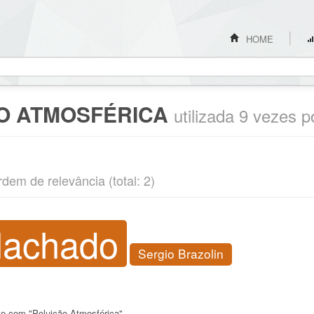
HOME
O ATMOSFÉRICA
utilizada 9 vezes p
rdem de relevância (total: 2)
Machado
Sergio Brazolin
nte com "Poluição Atmosférica"