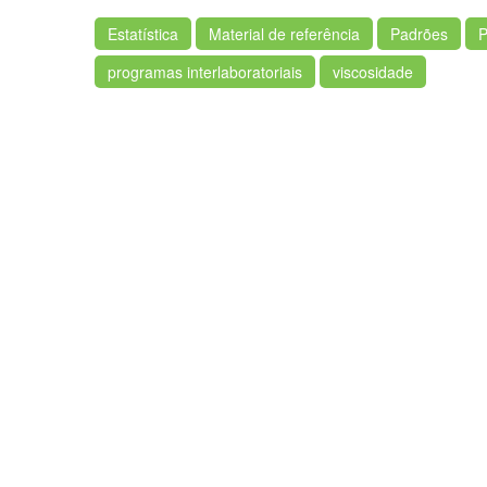
Estatística
Material de referência
Padrões
P
programas interlaboratoriais
viscosidade