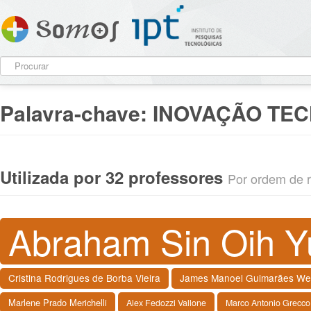
Palavra-chave:
INOVAÇÃO TE
Utilizada por 32 professores
Por ordem de re
Abraham Sin Oih Y
Cristina Rodrigues de Borba Vieira
James Manoel Guimarães We
Marlene Prado Merichelli
Alex Fedozzi Vallone
Marco Antonio Grecco 