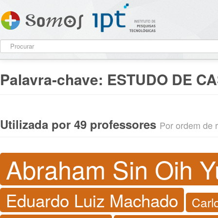
Palavra-chave:
ESTUDO DE C
Utilizada por 49 professores
Por ordem de re
Abraham Sin Oih Y
Eduardo Luiz Machado
Carl