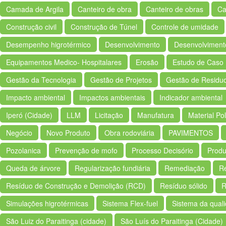
Camada de Argila
Canteiro de obra
Canteiro de obras
Ca
Construção civil
Construção de Túnel
Controle de umidade
Desempenho higrotérmico
Desenvolvimento
Desenvolviment
Equipamentos Medico- Hospitalares
Erosão
Estudo de Caso
Gestão da Tecnologia
Gestão de Projetos
Gestão de Residu
Impacto ambiental
Impactos ambientais
Indicador ambiental
Iperó (Cidade)
LLM
Licitação
Manufatura
Material Po
Negócio
Novo Produto
Obra rodoviária
PAVIMENTOS
Pozolanica
Prevenção de mofo
Processo Decisório
Produ
Queda de árvore
Regularização fundiária
Remediação
R
Resíduo de Construção e Demolição (RCD)
Resíduo sólido
R
Simulações higrotérmicas
Sistema Flex-fuel
Sistema da qual
São Luiz do Paraitinga (cidade)
São Luís do Paraitinga (Cidade)