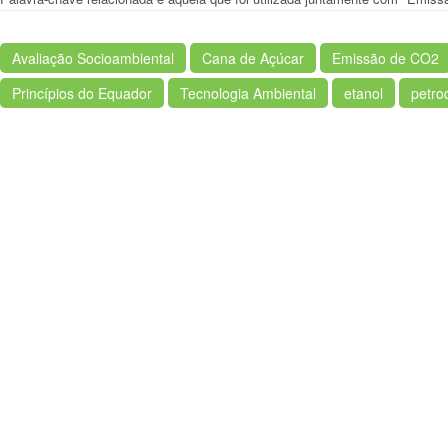
Avaliação Socioambiental
Cana de Açúcar
Emissão de CO2
Princípios do Equador
Tecnologia Ambiental
etanol
petro