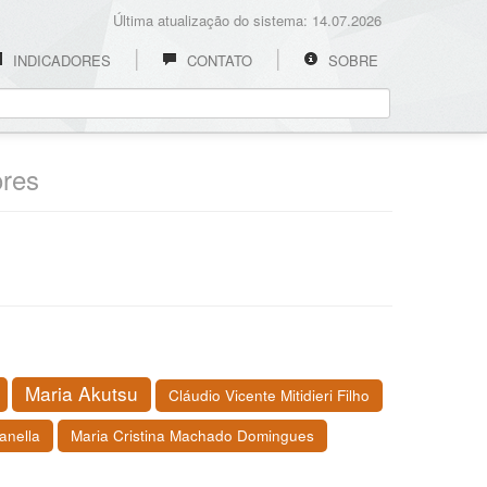
Última atualização do sistema: 14.07.2026
INDICADORES
CONTATO
SOBRE
ores
Maria Akutsu
Cláudio Vicente Mitidieri Filho
anella
Maria Cristina Machado Domingues