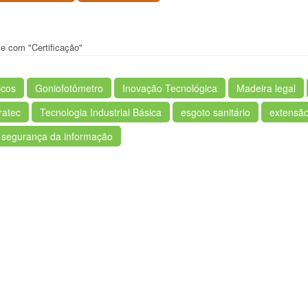
te com "Certificação"
icos
Goniofotômetro
Inovação Tecnológica
Madeira legal
ratec
Tecnologia Industrial Básica
esgoto sanitário
extensão
segurança da informação