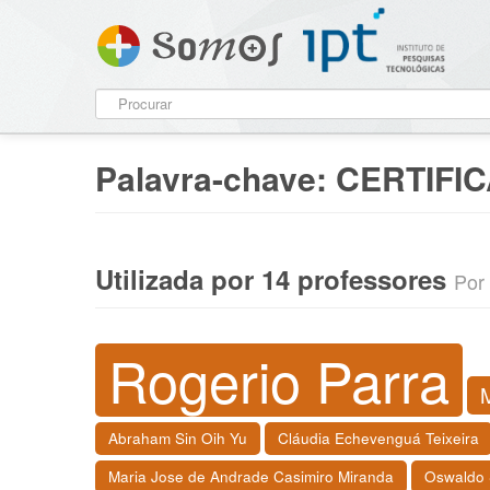
Palavra-chave:
CERTIFI
Utilizada por 14 professores
Por 
Rogerio Parra
Abraham Sin Oih Yu
Cláudia Echevenguá Teixeira
Maria Jose de Andrade Casimiro Miranda
Oswaldo 