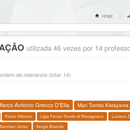
HOME
CAÇÃO
utilizada 46 vezes por 14 profess
ordem de relevância (total: 14)
Marco Antonio Grecco D'Elia
Mari Tomita Katayama
Fúlvio Vittorino
Ligia Ferrari Torella di Romagnano
Luciano Z
Sanchez Júnior
Sergio Brazolin