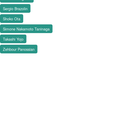
Sergio Brazolin
Shoko Ota
Simone Nakamoto Taninaga
Takashi Yojo
Zehbour Panossian