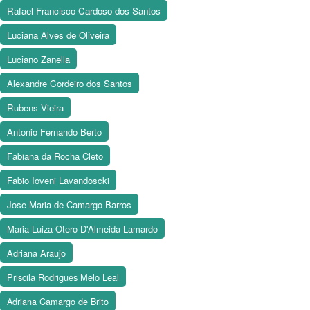
Rafael Francisco Cardoso dos Santos
Luciana Alves de Oliveira
Luciano Zanella
Alexandre Cordeiro dos Santos
Rubens Vieira
Antonio Fernando Berto
Fabiana da Rocha Cleto
Fabio Ioveni Lavandoscki
Jose Maria de Camargo Barros
Maria Luiza Otero D'Almeida Lamardo
Adriana Araujo
Priscila Rodrigues Melo Leal
Adriana Camargo de Brito