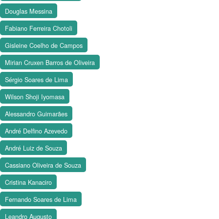
Douglas Messina
Fabiano Ferreira Chotoli
Gisleine Coelho de Campos
Mirian Cruxen Barros de Oliveira
Sérgio Soares de Lima
Wilson Shoji Iyomasa
Alessandro Guimarães
André Delfino Azevedo
André Luiz de Souza
Cassiano Oliveira de Souza
Cristina Kanaciro
Fernando Soares de Lima
Leandro Augusto